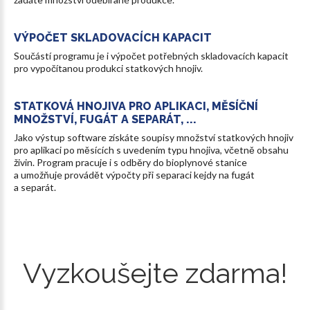
VÝPOČET
SKLADOVACÍCH
KAPACIT
Součástí programu je i výpočet potřebných skladovacích kapacit
pro vypočítanou produkci statkových hnojiv.
STATKOVÁ
HNOJIVA
PRO
APLIKACI,
MĚSÍČNÍ
MNOŽSTVÍ,
FUGÁT
A SEPARÁT,
...
Jako výstup software získáte soupisy množství statkových hnojiv
pro aplikaci po měsících s uvedením typu hnojiva, včetně obsahu
živin. Program pracuje i s odběry do bioplynové stanice
a umožňuje provádět výpočty při separaci kejdy na fugát
a separát.
Vyzkoušejte
zdarma!