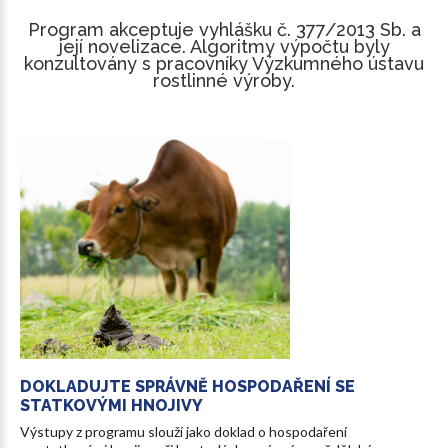
Program
akceptuje
vyhlášku
č.
377/2013
Sb.
a
její
novelizace.
Algoritmy
výpočtu
byly
konzultovány
s
pracovníky
Výzkumného
ústavu
rostlinné
výroby.
DOKLADUJTE
SPRÁVNĚ
HOSPODAŘENÍ
SE
STATKOVÝMI
HNOJIVY
Výstupy z programu slouží jako doklad o hospodaření