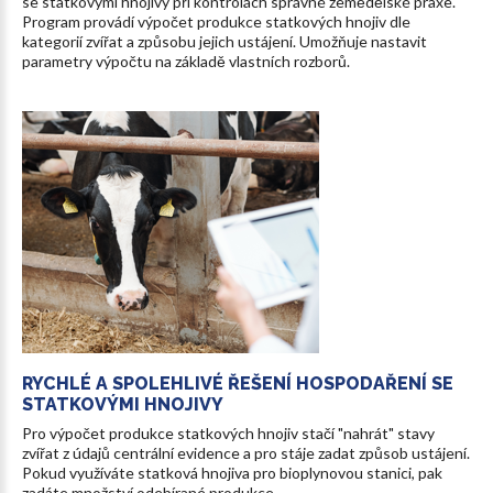
se statkovými hnojivy při kontrolách správné zemědělské praxe.
Program provádí výpočet produkce statkových hnojiv dle
kategorií zvířat a způsobu jejich ustájení. Umožňuje nastavit
parametry výpočtu na základě vlastních rozborů.
RYCHLÉ
A
SPOLEHLIVÉ
ŘEŠENÍ
HOSPODAŘENÍ
SE
STATKOVÝMI
HNOJIVY
Pro výpočet produkce statkových hnojiv stačí "nahrát" stavy
zvířat z údajů centrální evidence a pro stáje zadat způsob ustájení.
Pokud využíváte statková hnojiva pro bioplynovou stanici, pak
zadáte množství odebírané produkce.