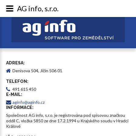
AG info, s.r.o.
ADRESA:
Denisova 504, Jičín 506 01
TELEFON:
491 615 450
E-MAIL:
aginfo@aginfo.cz
INFORMACE:
Společnost AG info, s.r.o. je registrována pod spisovou značkou
oddíl C, vložka 5850 ze dne 17.2.1994 u Krajského soudu v Hradci
Králové