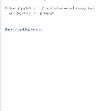
Denisova 504, 506 01 Jičín
Zobrazit sídlo na mapě
www.aginfo.cz
aginfo@aginfo.cz
tel.: 491 615 450
Back to desktop version