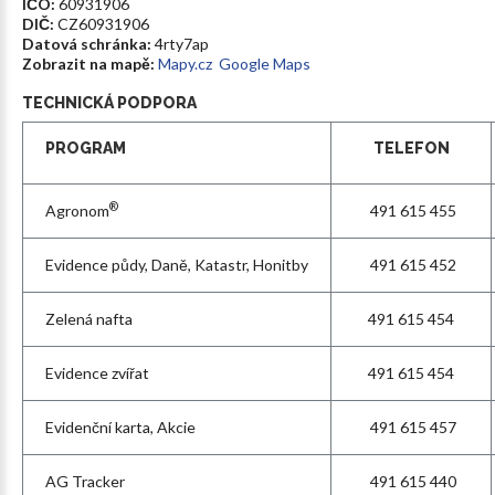
IČO:
60931906
DIČ:
CZ60931906
Datová schránka:
4rty7ap
Zobrazit na mapě:
Mapy.cz
Google Maps
TECHNICKÁ
PODPORA
PROGRAM
TELEFON
®
Agronom
491 615 455
Evidence půdy, Daně, Katastr, Honitby
491 615 452
Zelená nafta
491 615 454
Evidence zvířat
491 615 454
Evidenční karta, Akcie
491 615 457
AG Tracker
491 615 440