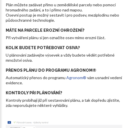
Plán můžete zadávat přímo u zemědělské parcely nebo pomocí
hromadného zadání, a to i přímo nad mapou.
Osevní postup je možný sestavit i pro podsev, meziplodinu nebo
půdoochranné technologie.
MÁTE
NA
PARCELE
EROZNÍ
OHROŽENÍ?
Při vytváření plánu si jen označíte osev mimo erozní část.
KOLIK
BUDETE
POTŘEBOVAT OSIVA?
U plánování zadávejte výsevek a vždy budete vědět potřebné
množství osiva.
PŘENOS
PLÁNU
DO
PROGRAMU
AGRONOM®
Automatický přenos do programu
Agronom®
vám usnadní vedení
evidence.
KONTROLY
PŘI
PLÁNOVÁNÍ?
Kontroly probíhají již při sestavování plánu, a tak dopředu zjistíte,
zda neporušujete některé vyhlášky.