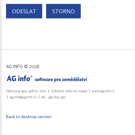
ODESLAT
STORNO
AG INFO
©
2026
Denisova 504, 506 01 Jičín
Zobrazit sídlo na mapě
www.aginfo.cz
aginfo@aginfo.cz
tel.: 491 615 450
Back to desktop version